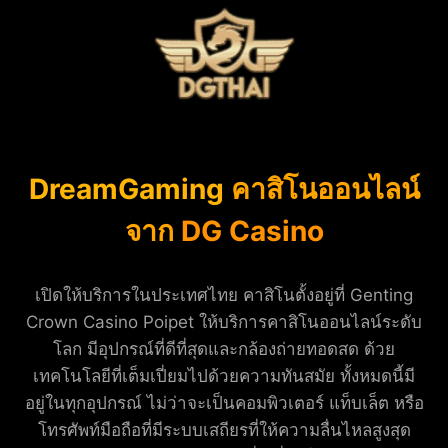
โดน
โกง
–
DG
GAMING
DreamGaming
คาสิโนออนไลน์
จาก
DG Casino
เปิดให้บริการในประเทศไทย คาสิโนตั้งอยู่ที่ Genting
Crown Casino Poipet ให้บริการคาสิโนออนไลน์ระดับ
โลก มีอุปกรณ์ที่ดีที่สุดและกล้องถ่ายทอดสด ด้วย
เทคโนโลยีที่เต็มเปี่ยมไปด้วยความทันสมัย ​​ทั้งหมดนี้มี
อยู่ในทุกอุปกรณ์ ไม่ว่าจะเป็นคอมพิวเตอร์ แท็บเล็ต หรือ
โทรศัพท์มือถือที่มีระบบเสถียรที่ให้ความลื่นไหลสูงสุด