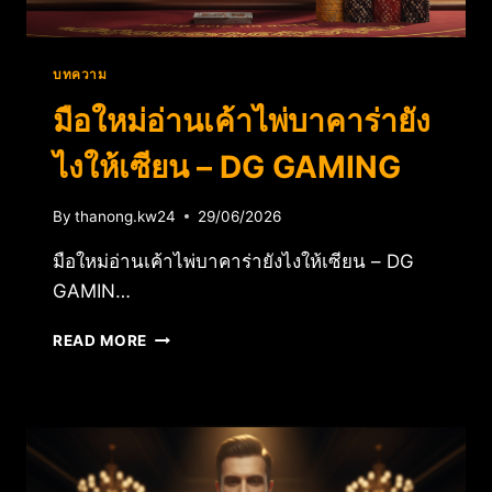
บทความ
มือใหม่อ่านเค้าไพ่บาคาร่ายัง
ไงให้เซียน – DG GAMING
By
thanong.kw24
29/06/2026
มือใหม่อ่านเค้าไพ่บาคาร่ายังไงให้เซียน – DG
GAMIN…
มือ
READ MORE
ใหม่
อ่าน
เค้า
ไพ่
บา
คา