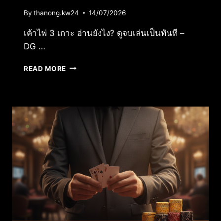
By
thanong.kw24
14/07/2026
เค้าไพ่ 3 เกาะ อ่านยังไง? ดูจบเล่นเป็นทันที –
DG …
เค้า
READ MORE
ไพ่
3
เกาะ
อ่าน
ยัง
ไง?
ดู
จบ
เล่น
เป็น
ทันที
–
DG
GAMING