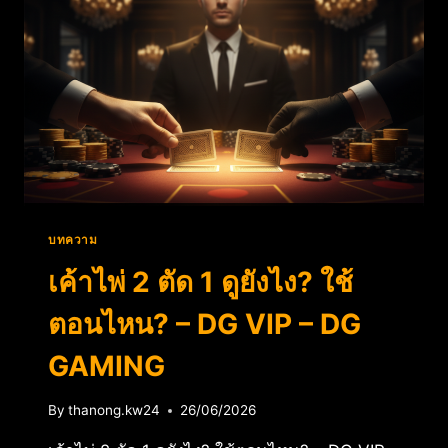
ร่า
ยัง
ไง
ให้
เซียน
–
DG
GAMING
บทความ
เค้าไพ่ 2 ตัด 1 ดูยังไง? ใช้
ตอนไหน? – DG VIP – DG
GAMING
By
thanong.kw24
26/06/2026