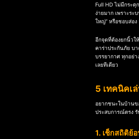
Full HD ไม่มีกระต
ง่ายมาก เพราะระบบ
ใหญ่” หรือชอบส่อง
อีกจุดที่ต้องยกนิ้
คาร่าประกันภัย บาค
บรรยากาศ ทุกอย่างถ
เลยทีเดียว
5 เทคนิคเล่
อยากชนะในบ้านของ 
ประสบการณ์ตรง รั
1. เช็กสถิติย