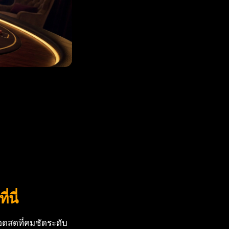
นี่
ดสดที่คมชัดระดับ