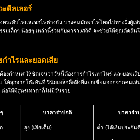
วะดีลเลอร์
จังหวะสับไพ่และจกไพ่ต่างกัน บางคนมักพาไพ่ไหลไปทางฝั่งผู้เล
รรมเล็กๆ น้อยๆ เหล่านี้ร่วมกับตารางสถิติ จะช่วยให้คุณตัดสิน
มายกำไรและยอดเสีย
้ง ต้องกำหนดให้ชัดเจนว่าวันนี้ต้องการกำไรเท่าไหร่ และยอมเสีย
บ ให้ลุกจากโต๊ะทันที วินัยเหล็กคือสิ่งที่แยกเซียนออกจากคนเล่
 ต่อให้มีสูตรเทวดาก็ไม่มีวันรวย
ดๆ
บาคาร่าปกติ
บาคาร่าป
ิก
สูง (เสียเต็ม)
ต่ำ (ได้เงินประกันค