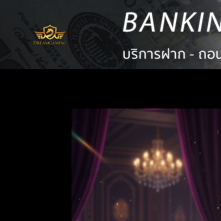
Skip
to
content