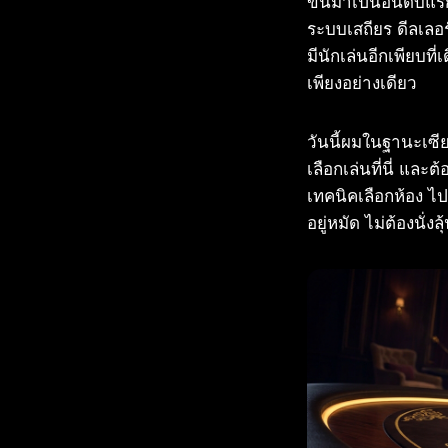
ขึ้นมาเป็นอันดับแร
ระบบเสถียร ดีลเลอร
มีนักเล่นอีกเพียบท
เพียงอย่างเดียว
วันนี้ผมในฐานะเซ
เลือกเล่นที่นี่ แล
เทคนิคเลือกห้อง ไปจ
อยู่หมัด ไม่ต้องนั่