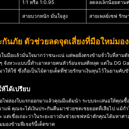
1:1 หรือ 1:0.95
ลดลงเล็กน้อยตามค
สายบวกหนัก มั่นใจสูง
สายเพลย์เซฟ รักษ
ันภัย ตัวช่วยลดจุดเสี่ยงที่มือใหม่มอ
ในมือแล้วมั่นใจมากว่าชนะแน่ แต่พอฝั่งตรงข้ามจั่วใบที่สามดั
 จังหวะแบบนี้ทำเอาหลายคนหัวร้อนจนสติหลุด แต่ใน DG G
าให้ใช้ ซึ่งถือเป็นไม้ตายเด็ดที่ช่วยรักษาเงินทุนไว้ในยามคับข
ห้ได้เปรียบ
มื่อไพ่สองใบแรกออกมาแล้วคุณมีแต้มนำ ระบบจะเสนอให้คุณซื
บมาแพ้ คุณจะได้เงินประกันคืนมาช่วยชดเชยยอดที่เสียไป แม้
 แต่เชื่อเถอะว่าในระยะยาวมันช่วยเซฟหน้าตักคุณได้มหาศา
มมองข้ามฟีเจอร์นี้เด็ดขาด