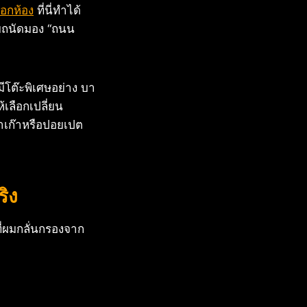
ือกห้อง
ที่นี่ทำได้
ายถนัดมอง “ถนน
ีโต๊ะพิเศษอย่าง บา
้เลือกเปลี่ยน
มาเก๊าหรือปอยเปต
ริง
ี่ผมกลั่นกรองจาก